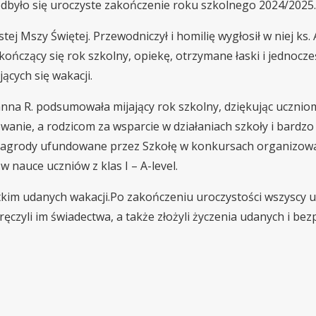
odbyło się uroczyste zakończenie roku szkolnego 2024/2025.
ej Mszy Świętej. Przewodniczył i homilię wygłosił w niej ks.
ończący się rok szkolny, opiekę, otrzymane łaski i jednocze
ących się wakacji.
anna R. podsumowała mijający rok szkolny, dziękując uczniom
anie, a rodzicom za wsparcie w działaniach szkoły i bardzo
 nagrody ufundowane przez Szkołę w konkursach organizow
 nauce uczniów z klas I – A-level.
tkim udanych wakacji.Po zakończeniu uroczystości wszyscy 
ęczyli im świadectwa, a także złożyli życzenia udanych i bez