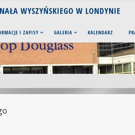
N
A
Ł
A
W
Y
S
Z
Y
Ń
S
K
I
E
G
O
W
L
O
N
D
Y
N
I
E
ORMACJE I ZAPISY
GALERIA
KALENDARZ
PR
go