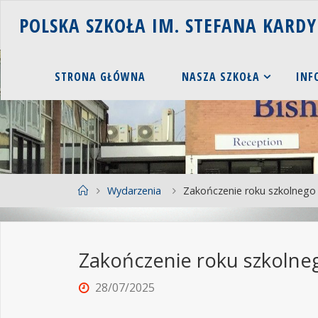
P
O
L
S
K
A
S
Z
K
O
Ł
A
I
M
.
S
T
E
F
A
N
A
K
A
R
D
Y
STRONA GŁÓWNA
NASZA SZKOŁA
INF
Wydarzenia
Zakończenie roku szkolnego
Zakończenie roku szkolne
28/07/2025