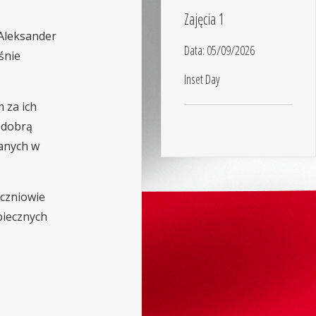
Zajęcia 1
 Aleksander
Data:
05/09/2026
śnie
Inset Day
 za ich
 dobrą
anych w
uczniowie
piecznych