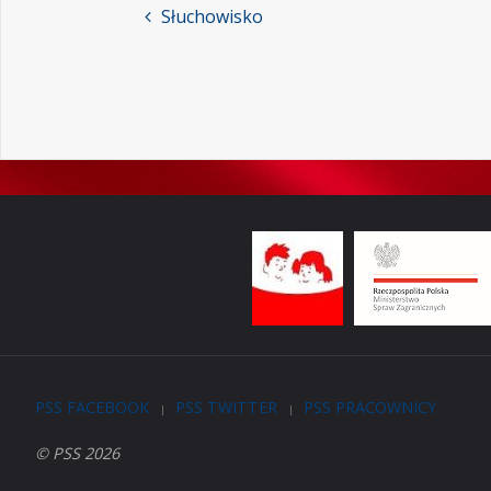
Słuchowisko
PSS FACEBOOK
PSS TWITTER
PSS PRACOWNICY
|
|
© PSS 2026