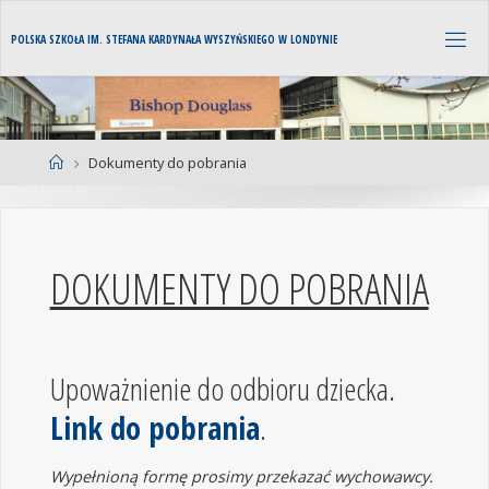
P
O
L
S
K
A
S
Z
K
O
Ł
A
I
M
.
S
T
E
F
A
N
A
K
A
R
D
Y
N
A
Ł
A
W
Y
S
Z
Y
Ń
S
K
I
E
G
O
W
L
O
N
D
Y
N
I
E
Dokumenty do pobrania
DOKUMENTY DO POBRANIA
Upoważnienie do odbioru dziecka.
Link do pobrania
.
Wypełnioną formę prosimy przekazać wychowawcy.