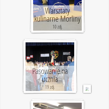
s
Warsztaty
i
kulinarne Morliny
s
10 zdj.
t
ó
w
1
5
Pasowanie na
z
ucznia
d
19 zdj.
j.