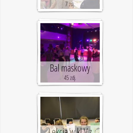
7 zdj.
Bal maskowy
45 zdj.
Lekcja w kl V z