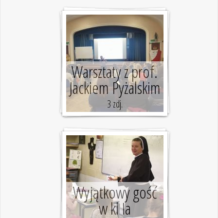
Warsztaty z prof.
Jackiem Pyżalskim
3 zdj.
Wyjątkowy gość
w kl Ia