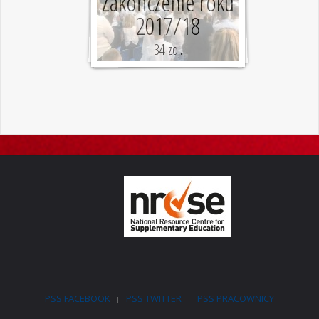
Zakończenie roku
2017/18
34 zdj.
PSS FACEBOOK
PSS TWITTER
PSS PRACOWNICY
|
|