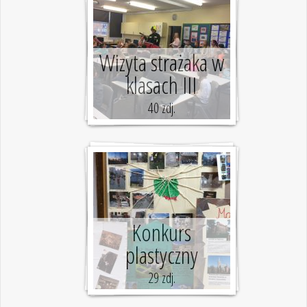
Wizyta strażaka w
klasach III
40 zdj.
Konkurs
plastyczny
29 zdj.