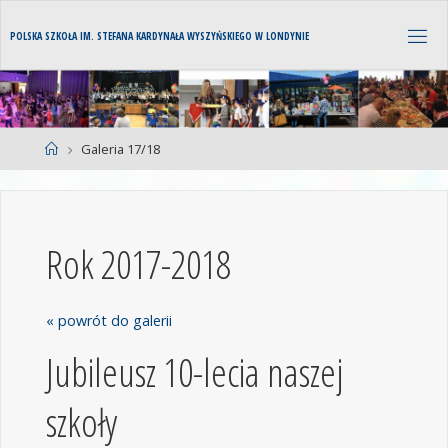
P
O
L
S
K
A
S
Z
K
O
Ł
A
I
M
.
S
T
E
F
A
N
A
K
A
R
D
Y
N
A
Ł
A
W
Y
S
Z
Y
Ń
S
K
I
E
G
O
W
L
O
N
D
Y
N
I
E
Galeria 17/18
Rok 2017-2018
« powrót do galerii
Jubileusz 10-lecia naszej
szkoły