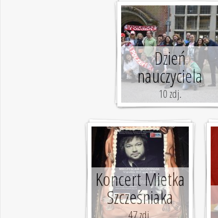
Dzień
nauczyciela
10 zdj.
Koncert Mietka
Szcześniaka
47 zdj.