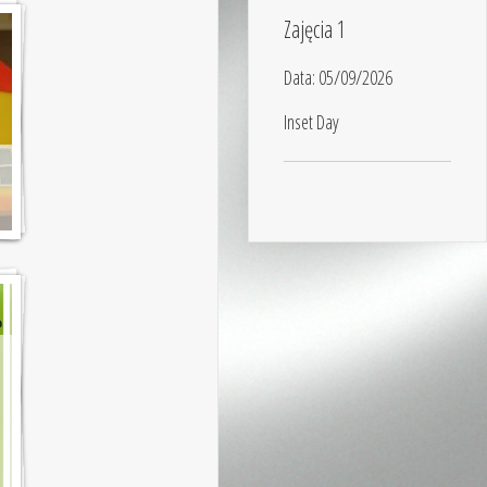
Zajęcia 1
Data:
05/09/2026
Inset Day
V
b