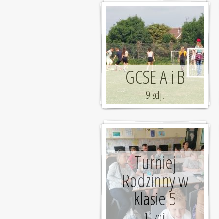
GCSE A i B
9 zdj.
Turniej
Rodzinny w
klasie 5
11 zdj.