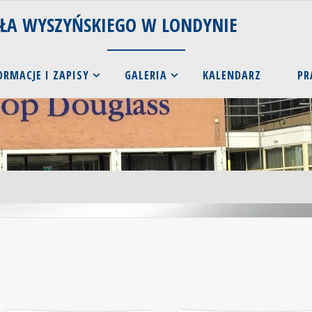
AŁA WYSZYŃSKIEGO W LONDYNIE
ORMACJE I ZAPISY
GALERIA
KALENDARZ
PR
Ś
w
3
i
A