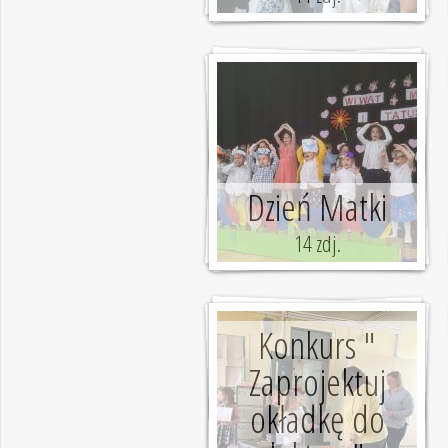
Dzień Matki
14 zdj.
Konkurs "
Zaprojektuj
okładkę do