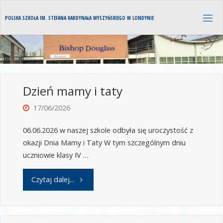
P
O
L
S
K
A
S
Z
K
O
Ł
A
I
M
.
S
T
E
F
A
N
A
K
A
R
D
Y
N
A
Ł
A
W
Y
S
Z
Y
Ń
S
K
I
E
G
O
W
L
O
N
D
Y
N
I
E
Dzień mamy i taty
17/06/2026
06.06.2026 w naszej szkole odbyła się uroczystość z
okazji Dnia Mamy i Taty W tym szczególnym dniu
uczniowie klasy IV …
Czytaj dalej...