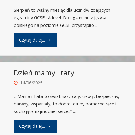
Sierpień to ważny miesiąc dla uczniów zdających
egzaminy GCSE i A-level. Do egzaminu z języka
polskiego na poziomie GCSE przystąpiło …
Czytaj dalej...
Dzień mamy i taty
14/06/2025
„..Mama i Tata to świat nasz cały, ciepły, bezpieczny,
barwny, wspaniały, to dobre, czułe, pomocne ręce i
kochające najmocniej serce..” …
Czytaj dalej...