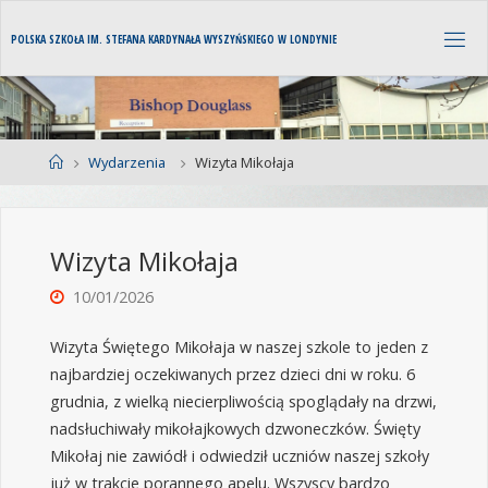
P
O
L
S
K
A
S
Z
K
O
Ł
A
I
M
.
S
T
E
F
A
N
A
K
A
R
D
Y
N
A
Ł
A
W
Y
S
Z
Y
Ń
S
K
I
E
G
O
W
L
O
N
D
Y
N
I
E
Wydarzenia
Wizyta Mikołaja
Wizyta Mikołaja
10/01/2026
Wizyta Świętego Mikołaja w naszej szkole to jeden z
najbardziej oczekiwanych przez dzieci dni w roku. 6
grudnia, z wielką niecierpliwością spoglądały na drzwi,
nadsłuchiwały mikołajkowych dzwoneczków. Święty
Mikołaj nie zawiódł i odwiedził uczniów naszej szkoły
już w trakcie porannego apelu. Wszyscy bardzo