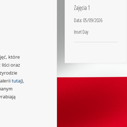
Zajęcia 1
Data:
05/09/2026
Inset Day
jęć, które
liści oraz
rzyrodzie
alerii
tutaj
),
owanym
yrabiają