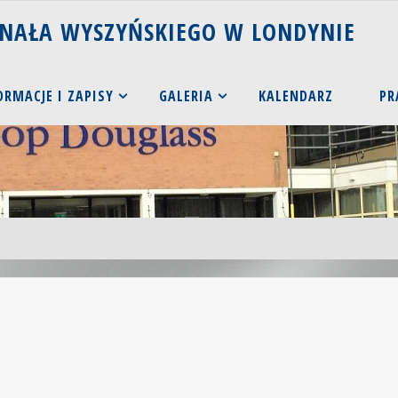
N
A
Ł
A
W
Y
S
Z
Y
Ń
S
K
I
E
G
O
W
L
O
N
D
Y
N
I
E
ORMACJE I ZAPISY
GALERIA
KALENDARZ
PR