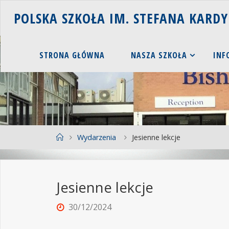
P
O
L
S
K
A
S
Z
K
O
Ł
A
I
M
.
S
T
E
F
A
N
A
K
A
R
D
Y
STRONA GŁÓWNA
NASZA SZKOŁA
INF
Wydarzenia
Jesienne lekcje
Jesienne lekcje
30/12/2024