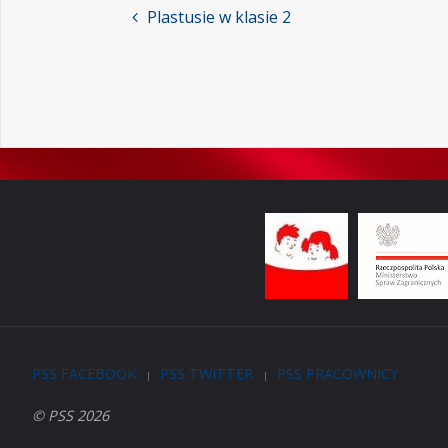
Plastusie w klasie 2
PSS FACEBOOK
PSS TWITTER
PSS PRACOWNICY
|
|
© PSS 2026