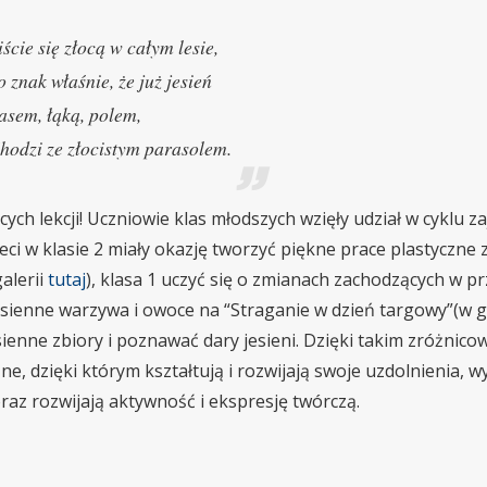
iście się złocą w całym lesie,
o znak właśnie, że już jesień
asem, łąką, polem,
hodzi ze złocistym parasolem.
cych lekcji! Uczniowie klas młodszych wzięły udział w cyklu za
ci w klasie 2 miały okazję tworzyć piękne prace plastyczne z 
alerii
tutaj
), klasa 1 uczyć się o zmianach zachodzących w p
sienne warzywa i owoce na “Straganie w dzień targowy”(w g
sienne zbiory i poznawać dary jesieni. Dzięki takim zróżnic
ne, dzięki którym kształtują i rozwijają swoje uzdolnienia, w
raz rozwijają aktywność i ekspresję twórczą.