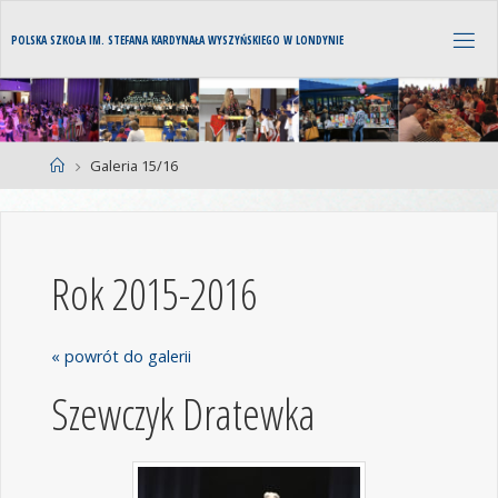
P
O
L
S
K
A
S
Z
K
O
Ł
A
I
M
.
S
T
E
F
A
N
A
K
A
R
D
Y
N
A
Ł
A
W
Y
S
Z
Y
Ń
S
K
I
E
G
O
W
L
O
N
D
Y
N
I
E
Galeria 15/16
Rok 2015-2016
« powrót do galerii
Szewczyk Dratewka