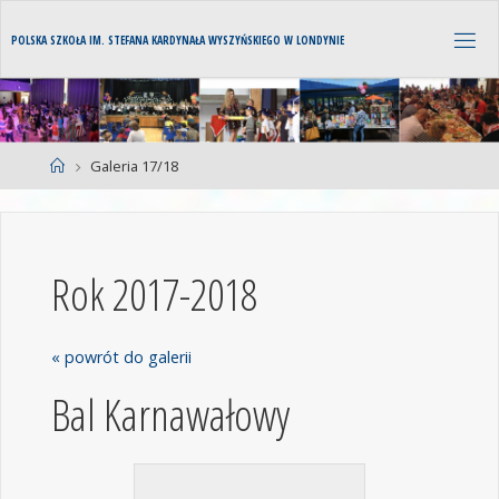
P
O
L
S
K
A
S
Z
K
O
Ł
A
I
M
.
S
T
E
F
A
N
A
K
A
R
D
Y
N
A
Ł
A
W
Y
S
Z
Y
Ń
S
K
I
E
G
O
W
L
O
N
D
Y
N
I
E
Galeria 17/18
Rok 2017-2018
« powrót do galerii
Bal Karnawałowy