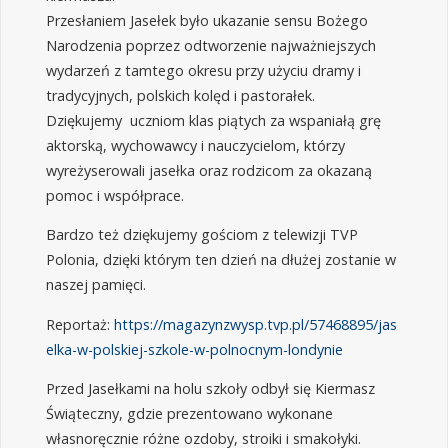
Przesłaniem Jasełek było ukazanie sensu Bożego
Narodzenia poprzez odtworzenie najważniejszych
wydarzeń z tamtego okresu przy użyciu dramy i
tradycyjnych, polskich kolęd i pastorałek.
Dziękujemy uczniom klas piątych za wspaniałą grę
aktorską, wychowawcy i nauczycielom, którzy
wyreżyserowali jasełka oraz rodzicom za okazaną
pomoc i współprace.
Bardzo też dziękujemy gościom z telewizji TVP
Polonia, dzięki którym ten dzień na dłużej zostanie w
naszej pamięci.
Reportaż:
https://magazynzwysp.tvp.pl/57468895/jas
elka-w-polskiej-szkole-w-polnocnym-londynie
Przed Jasełkami na holu szkoły odbył się Kiermasz
Świąteczny, gdzie prezentowano wykonane
własnoręcznie różne ozdoby, stroiki i smakołyki.