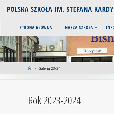
P
O
L
S
K
A
S
Z
K
O
Ł
A
I
M
.
S
T
E
F
A
N
A
K
A
R
D
Y
STRONA GŁÓWNA
NASZA SZKOŁA
INF
Galeria 23/24
Rok 2023-2024