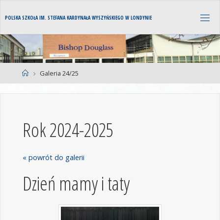
P
O
L
S
K
A
S
Z
K
O
Ł
A
I
M
.
S
T
E
F
A
N
A
K
A
R
D
Y
N
A
Ł
A
W
Y
S
Z
Y
Ń
S
K
I
E
G
O
W
L
O
N
D
Y
N
I
E
Galeria 24/25
Rok 2024-2025
« powrót do galerii
Dzień mamy i taty