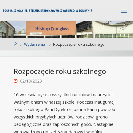
P
O
L
S
K
A
S
Z
K
O
Ł
A
I
M
.
S
T
E
F
A
N
A
K
A
R
D
Y
N
A
Ł
A
W
Y
S
Z
Y
Ń
S
K
I
E
G
O
W
L
O
N
D
Y
N
I
E
Wydarzenia
Rozpoczęcie roku szkolnego
Rozpoczęcie roku szkolnego
02/10/2023
16 września był dla wszystkich uczniów i nauczycieli
ważnym dniem w naszej szkole. Podczas inauguracji
roku szkolnego
Pani Dyrektor Joanna Rann powitała
wszystkich przybyłych uczniów, rodziców, grono
pedagogiczne oraz zaproszonych gości. Następnie
wprowadzono poczet sztandarowy i wspólnie