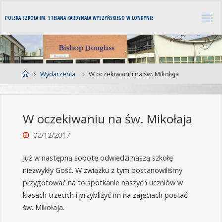
P
O
L
S
K
A
S
Z
K
O
Ł
A
I
M
.
S
T
E
F
A
N
A
K
A
R
D
Y
N
A
Ł
A
W
Y
S
Z
Y
Ń
S
K
I
E
G
O
W
L
O
N
D
Y
N
I
E
Wydarzenia
W oczekiwaniu na św. Mikołaja
W oczekiwaniu na św. Mikołaja
02/12/2017
Już w następną sobotę odwiedzi naszą szkołę
niezwykły Gość. W związku z tym postanowiliśmy
przygotować na to spotkanie naszych uczniów w
klasach trzecich i przybliżyć im na zajęciach postać
św. Mikołaja.