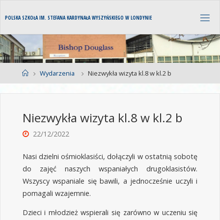
P
O
L
S
K
A
S
Z
K
O
Ł
A
I
M
.
S
T
E
F
A
N
A
K
A
R
D
Y
N
A
Ł
A
W
Y
S
Z
Y
Ń
S
K
I
E
G
O
W
L
O
N
D
Y
N
I
E
Wydarzenia
Niezwykła wizyta kl.8 w kl.2 b
Niezwykła wizyta kl.8 w kl.2 b
22/12/2022
Nasi dzielni ośmioklasiści, dołączyli w ostatnią sobotę
do zajęć naszych wspaniałych drugoklasistów.
Wszyscy wspaniale się bawili, a jednocześnie uczyli i
pomagali wzajemnie.
Dzieci i młodzież wspierali się zarówno w uczeniu się