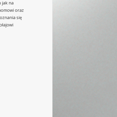
 jak na
onomowi oraz
oznania się
ołajowi