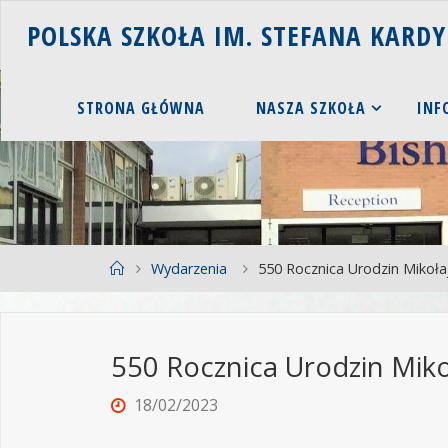
P
O
L
S
K
A
S
Z
K
O
Ł
A
I
M
.
S
T
E
F
A
N
A
K
A
R
D
Y
STRONA GŁÓWNA
NASZA SZKOŁA
INF
Wydarzenia
550 Rocznica Urodzin Mikoła
550 Rocznica Urodzin Miko
18/02/2023