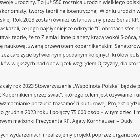
 swoje urodziny. To już 550 rocznica urodzin wielkiego polsk
konomisty, twórcy teorii heliocentrycznej. W dniu urodzin 
kiej. Rok 2023 został również ustanowiony przez Senat RP
kazali, że Jego najsłynniejsze odkrycie “O obrotach sfer ni
ił teorię, że to Ziemia i inne planety krążą wokół Słońca, 
cję naukową, zwaną przewrotem kopernikańskim. Senatorow
rzez całe życie był wiernym poddanym kolejnych królów pols
iązków większych nad obowiązek względem Ojczyzny, dla któr
ez cały rok 2023 Stowarzyszenie „Wspólnota Polska” będzie
 Kopernikiem przez świat”, którego celem jest ożywianie i 
wzmacnianie poczucia tożsamości kulturowej. Projekt będzi
o grudnia 2023 roku i połączy 75 000 osób – w tym dzieci i m
rowym małżonki Prezydenta RP, Agaty Kornhauser – Dudy.
nych wydarzeniach i realizujemy projekt poprzez organizow