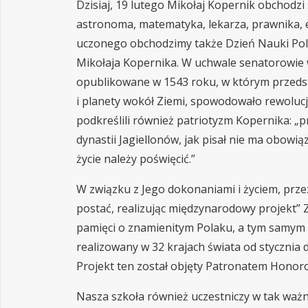
Dzisiaj, 19 lutego Mikołaj Kopernik obchodzi
astronoma, matematyka, lekarza, prawnika, e
uczonego obchodzimy także Dzień Nauki Pols
Mikołaja Kopernika. W uchwale senatorowie ws
opublikowane w 1543 roku, w którym przedstaw
i planety wokół Ziemi, spowodowało rewolu
podkreślili również patriotyzm Kopernika: „p
dynastii Jagiellonów, jak pisał nie ma obow
życie należy poświęcić.”
W związku z Jego dokonaniami i życiem, prz
postać, realizując międzynarodowy projekt” Z
pamięci o znamienitym Polaku, a tym samym 
realizowany w 32 krajach świata od stycznia d
Projekt ten został objęty Patronatem Hono
Nasza szkoła również uczestniczy w tak waż