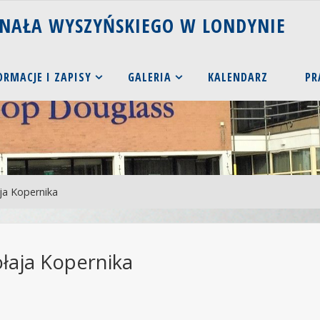
N
A
Ł
A
W
Y
S
Z
Y
Ń
S
K
I
E
G
O
W
L
O
N
D
Y
N
I
E
ORMACJE I ZAPISY
GALERIA
KALENDARZ
PR
ja Kopernika
łaja Kopernika