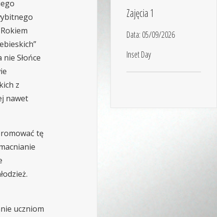
iego
Zajęcia 1
wybitnego
, Rokiem
Data:
05/09/2026
ebieskich”
Inset Day
a nie Słońce
ie
kich z
ej nawet
 promować tę
umacnianie
e
łodzież.
anie uczniom