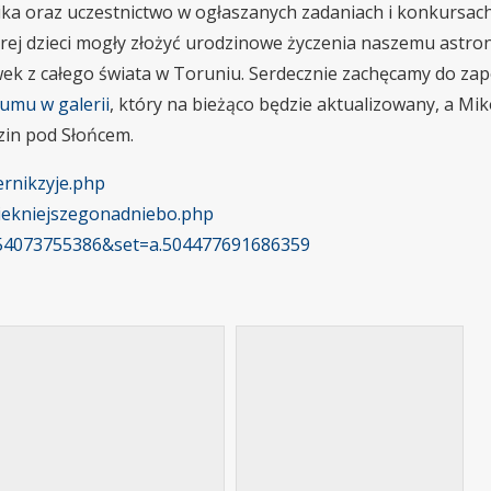
nika oraz uczestnictwo w ogłaszanych zadaniach i konkursach
órej dzieci mogły złożyć urodzinowe życzenia naszemu astr
ówek z całego świata w Toruniu. Serdecznie zachęcamy do zap
umu w galerii
, który na bieżąco będzie aktualizowany, a Mik
zin pod Słońcem.
ernikzyje.php
piekniejszegonadniebo.php
54073755386&set=a.504477691686359​