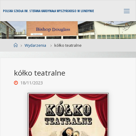
P
O
L
S
K
A
S
Z
K
O
Ł
A
I
M
.
S
T
E
F
A
N
A
K
A
R
D
Y
N
A
Ł
A
W
Y
S
Z
Y
Ń
S
K
I
E
G
O
W
L
O
N
D
Y
N
I
E
Wydarzenia
kółko teatralne
kółko teatralne
18/11/2023