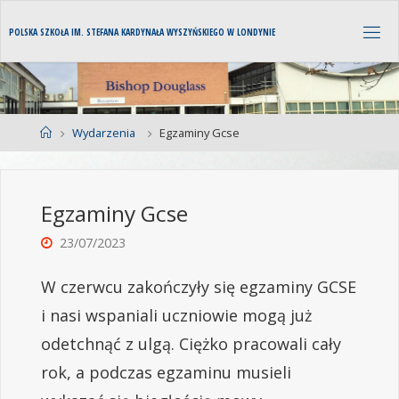
P
O
L
S
K
A
S
Z
K
O
Ł
A
I
M
.
S
T
E
F
A
N
A
K
A
R
D
Y
N
A
Ł
A
W
Y
S
Z
Y
Ń
S
K
I
E
G
O
W
L
O
N
D
Y
N
I
E
Wydarzenia
Egzaminy Gcse
Egzaminy Gcse
23/07/2023
W czerwcu zakończyły się egzaminy GCSE
i nasi wspaniali uczniowie mogą już
odetchnąć z ulgą. Ciężko pracowali cały
rok, a podczas egzaminu musieli