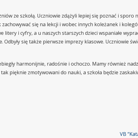
iów ze szkołą. Uczniowie zdążyli lepiej się poznać i sporo 
k zachowywać się na lekcji i wobec innych koleżanek i koleg
litery i cyfry, a u naszych starszych dzieci wspaniałe wypra
nie. Odbyły się także pierwsze imprezy klasowe. Uczniowie świ
ebiegły harmonijnie, radośnie i ochoczo. Mamy również nadzi
 tak pięknie zmotywowani do nauki, a szkoła będzie zaskaki
VB “Kat