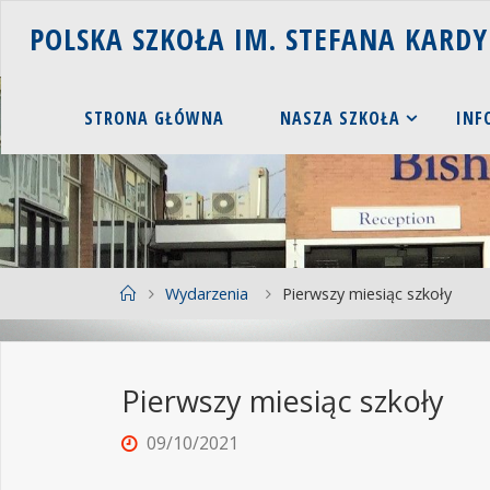
P
O
L
S
K
A
S
Z
K
O
Ł
A
I
M
.
S
T
E
F
A
N
A
K
A
R
D
Y
STRONA GŁÓWNA
NASZA SZKOŁA
INF
Wydarzenia
Pierwszy miesiąc szkoły
Pierwszy miesiąc szkoły
09/10/2021