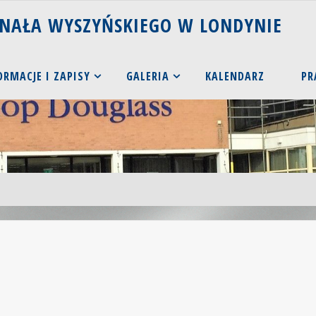
N
A
Ł
A
W
Y
S
Z
Y
Ń
S
K
I
E
G
O
W
L
O
N
D
Y
N
I
E
ORMACJE I ZAPISY
GALERIA
KALENDARZ
PR