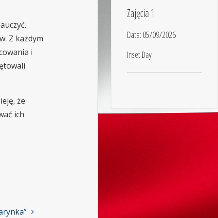
Zajęcia 1
nauczyć.
Data:
05/09/2026
ów. Z każdym
cowania i
Inset Day
ętowali
eję, że
wać ich
arynka”