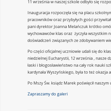
11 września w naszej szkole odbyło się rozp
Inauguracja rozpoczęła się na placu szkolnym
pracowników oraz przybyłych gości przywitał
pani dyrektor Joanna Melańczuk krótko omów
wychowawców klas oraz życzyła wszystkim na
doświadczeń związanych ze zdobywaniem wie
Po części oficjalnej uczniowie udali się do k
niedzielnej Eucharystii, 12 września , nasze d
łaski i błogosławieństwo na cały rok nauki sz
kardynała Wyszyńskiego, była to też okazja
Po Mszy Św. ksiądz Marek poświęcił naszym u
Zapraszamy do galeri