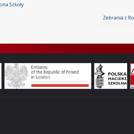
ona Szkoły
Zebrania z Ro