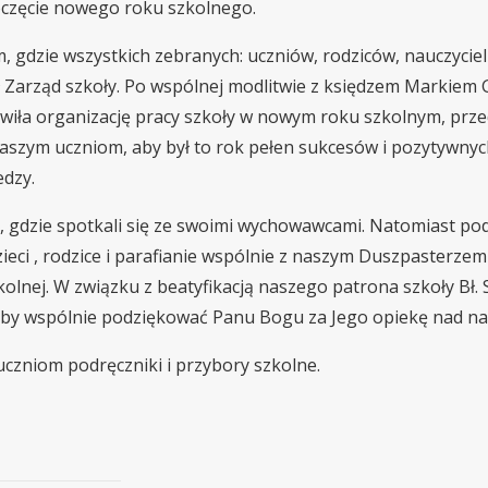
oczęcie nowego roku szkolnego.
, gdzie wszystkich zebranych: uczniów, rodziców, nauczycieli
 Zarząd szkoły. Po wspólnej modlitwie z księdzem Markiem 
iła organizację pracy szkoły w nowym roku szkolnym, prze
szym uczniom, aby był to rok pełen sukcesów i pozytywnyc
dzy.
las, gdzie spotkali się ze swoimi wychowawcami. Natomiast po
zieci , rodzice i parafianie wspólnie z naszym Duszpasterzem 
kolnej. W związku z beatyfikacją naszego patrona szkoły Bł.
 aby wspólnie podziękować Panu Bogu za Jego opiekę nad na
czniom podręczniki i przybory szkolne.