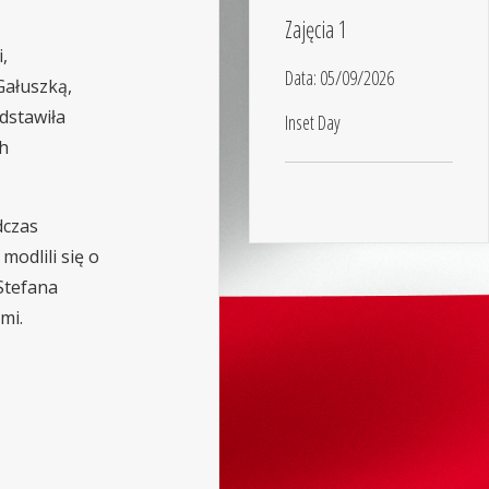
Zajęcia 1
,
Data:
05/09/2026
Gałuszką,
dstawiła
Inset Day
h
dczas
modlili się o
 Stefana
mi.