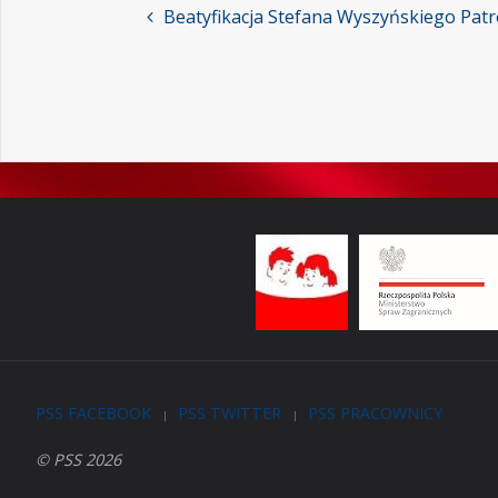
Beatyfikacja Stefana Wyszyńskiego Patr
PSS FACEBOOK
PSS TWITTER
PSS PRACOWNICY
|
|
© PSS 2026