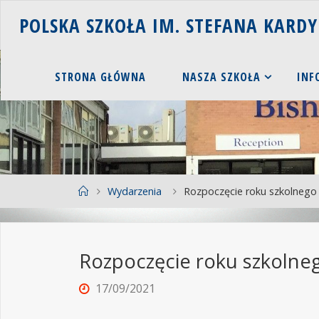
P
O
L
S
K
A
S
Z
K
O
Ł
A
I
M
.
S
T
E
F
A
N
A
K
A
R
D
Y
STRONA GŁÓWNA
NASZA SZKOŁA
INF
Wydarzenia
Rozpoczęcie roku szkolnego
Rozpoczęcie roku szkolne
17/09/2021