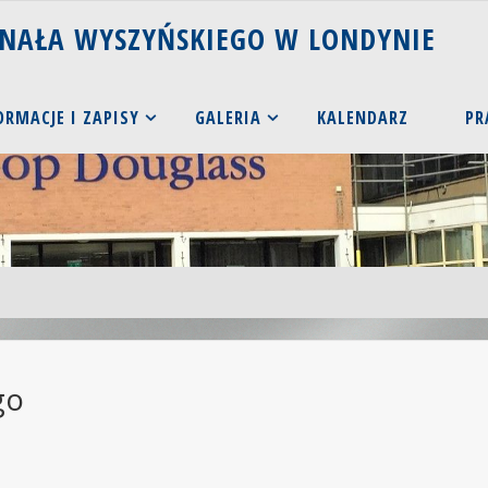
N
A
Ł
A
W
Y
S
Z
Y
Ń
S
K
I
E
G
O
W
L
O
N
D
Y
N
I
E
ORMACJE I ZAPISY
GALERIA
KALENDARZ
PR
go