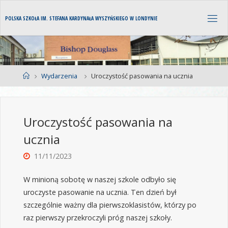
P
O
L
S
K
A
S
Z
K
O
Ł
A
I
M
.
S
T
E
F
A
N
A
K
A
R
D
Y
N
A
Ł
A
W
Y
S
Z
Y
Ń
S
K
I
E
G
O
W
L
O
N
D
Y
N
I
E
Wydarzenia
Uroczystość pasowania na ucznia
Uroczystość pasowania na
ucznia
11/11/2023
W minioną sobotę w naszej szkole odbyło się
uroczyste pasowanie na ucznia. Ten dzień był
szczególnie ważny dla pierwszoklasistów, którzy po
raz pierwszy przekroczyli próg naszej szkoły.