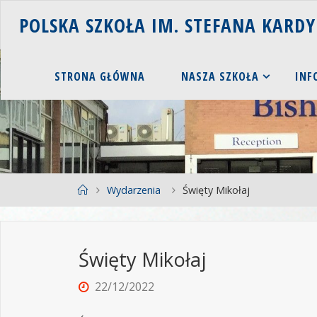
P
O
L
S
K
A
S
Z
K
O
Ł
A
I
M
.
S
T
E
F
A
N
A
K
A
R
D
Y
STRONA GŁÓWNA
NASZA SZKOŁA
INF
Wydarzenia
Święty Mikołaj
Święty Mikołaj
22/12/2022