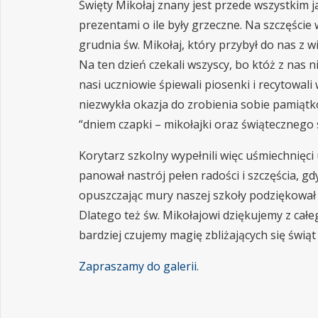
Święty Mikołaj znany jest przede wszystkim ja
prezentami o ile były grzeczne. Na szczęście 
grudnia św. Mikołaj, który przybył do nas z
Na ten dzień czekali wszyscy, bo któż z nas
nasi uczniowie śpiewali piosenki i recytowa
niezwykła okazja do zrobienia sobie pamiątko
“dniem czapki – mikołajki oraz świątecznego 
Korytarz szkolny wypełnili więc uśmiechnięci
panował nastrój pełen radości i szczęścia, g
opuszczając mury naszej szkoły podziękował z
Dlatego też św. Mikołajowi dziękujemy z całeg
bardziej czujemy magię zbliżających się świ
Zapraszamy do galerii.