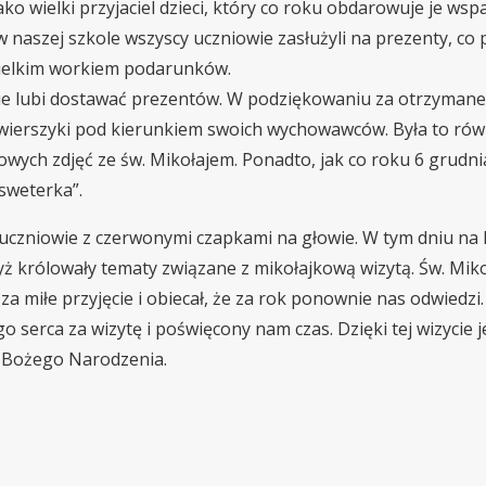
ko wielki przyjaciel dzieci, który co roku obdarowuje je wsp
w naszej szkole wszyscy uczniowie zasłużyli na prezenty, co 
 wielkim workiem podarunków.
 nie lubi dostawać prezentów. W podziękowaniu za otrzyman
li wierszyki pod kierunkiem swoich wychowawców. Była to rów
wych zdjęć ze św. Mikołajem. Ponadto, jak co roku 6 grudnia
sweterka”.
 uczniowie z czerwonymi czapkami na głowie. W tym dniu na 
dyż królowały tematy związane z mikołajkową wizytą. Św. Miko
a miłe przyjęcie i obiecał, że za rok ponownie nas odwiedzi.
o serca za wizytę i poświęcony nam czas. Dzięki tej wizycie 
ąt Bożego Narodzenia.