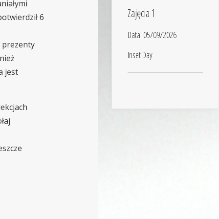
aniałymi
Zajęcia 1
potwierdził 6
Data:
05/09/2026
e prezenty
Inset Day
nież
 jest
lekcjach
łaj
jeszcze