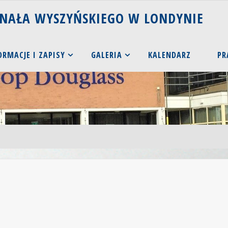
N
A
Ł
A
W
Y
S
Z
Y
Ń
S
K
I
E
G
O
W
L
O
N
D
Y
N
I
E
ORMACJE I ZAPISY
GALERIA
KALENDARZ
PR