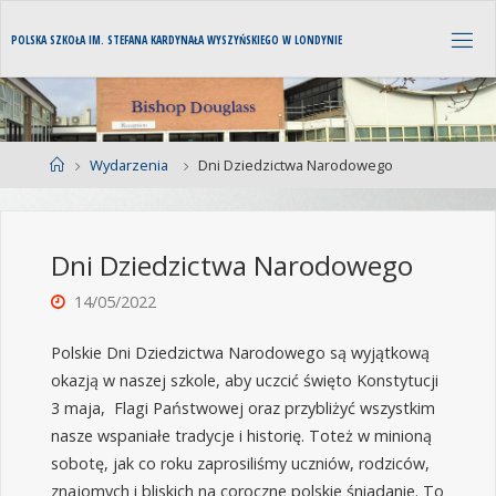
P
O
L
S
K
A
S
Z
K
O
Ł
A
I
M
.
S
T
E
F
A
N
A
K
A
R
D
Y
N
A
Ł
A
W
Y
S
Z
Y
Ń
S
K
I
E
G
O
W
L
O
N
D
Y
N
I
E
Wydarzenia
Dni Dziedzictwa Narodowego
Dni Dziedzictwa Narodowego
14/05/2022
Polskie Dni Dziedzictwa Narodowego są wyjątkową
okazją w naszej szkole, aby uczcić święto Konstytucji
3 maja, Flagi Państwowej oraz przybliżyć wszystkim
nasze wspaniałe tradycje i historię. Toteż w minioną
sobotę, jak co roku zaprosiliśmy uczniów, rodziców,
znajomych i bliskich na coroczne polskie śniadanie. To