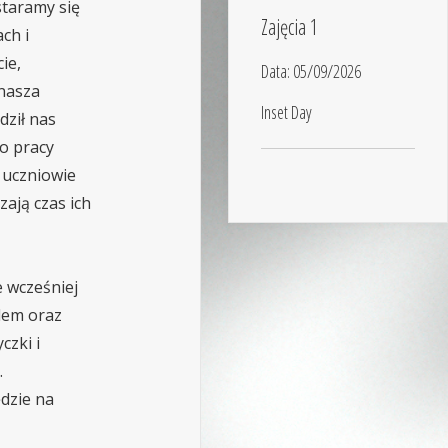
staramy się
Zajęcia 1
ch i
ie,
Data:
05/09/2026
nasza
Inset Day
dził nas
o pracy
 uczniowie
zają czas ich
e wcześniej
dem oraz
czki i
.
dzie na