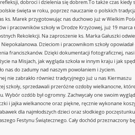
fleksji, dobroci i dzielenia się dobrem.To także czas kiedy 
olskie święta w roku, poprzez nauczanie o polskich tradycja
as ks. Marek przygotowując nas duchowo już w Wielkim Pośc
ów i pracowników szkoły w Drodze Krzyżowej, już 19 marca 
tnych Rekolekcji. Na zaproszenie ks. Marka Gałuszki odwie
 z Niepokalanowa. Dzieciom i pracownikom szkoły opowiadał 
nia franciszkanów. Dzięki dokumentacji fotograficznej, nasi
ycie na Misjach, jak wygląda szkoła w innym kraju i jak spęd
iło nas do zadumy nad naszym powołaniem i życiem.
ej nie zabrakło również tradycyjnego już u nas Kiermaszu
zej szkoły, sprzedawali przeróżne ozdoby wielkanocne, któr
mu. Wybór ozdób był ogromny. Zachwycały one swoim wyglą
ki i jajka wielkanocne oraz piękne, ręcznie wykonane koszy
zabawek dla najmłodszych dzieci oraz słodkiego poczęstunku
naszego Festynu Świątecznego. Cały dochód przeznaczony bę