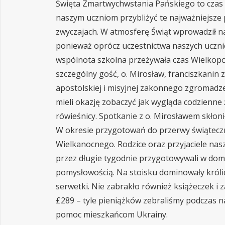
Święta Zmartwychwstania Pańskiego to czas re
naszym uczniom przybliżyć te najważniejsze p
zwyczajach. W atmosferę Świąt wprowadził n
ponieważ oprócz uczestnictwa naszych uczni
wspólnota szkolna przeżywała czas Wielkopos
szczególny gość, o. Mirosław, franciszkanin
apostolskiej i misyjnej zakonnego zgromadze
mieli okazję zobaczyć jak wygląda codzienne ż
rówieśnicy. Spotkanie z o. Mirosławem skłon
W okresie przygotowań do przerwy świąteczn
Wielkanocnego. Rodzice oraz przyjaciele nas
przez długie tygodnie przygotowywali w do
pomysłowością. Na stoisku dominowały królicz
serwetki. Nie zabrakło również książeczek i 
£289 – tyle pieniążków zebraliśmy podczas 
pomoc mieszkańcom Ukrainy.